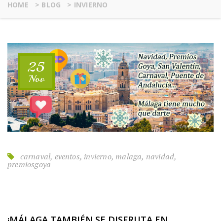
HOME
>
BLOG
>
INVIERNO
25
Nov
carnaval, eventos, invierno, malaga, navidad,
premiosgoya
¡MÁLAGA TAMBIÉN SE DISFRUTA EN