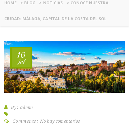
HOME
>
BLOG
>
NOTICIAS
>
CONOCE NUESTRA
CIUDAD: MÁLAGA, CAPITAL DE LA COSTA DEL SOL
16
Jul
By:
admin
Comments:
No hay comentarios